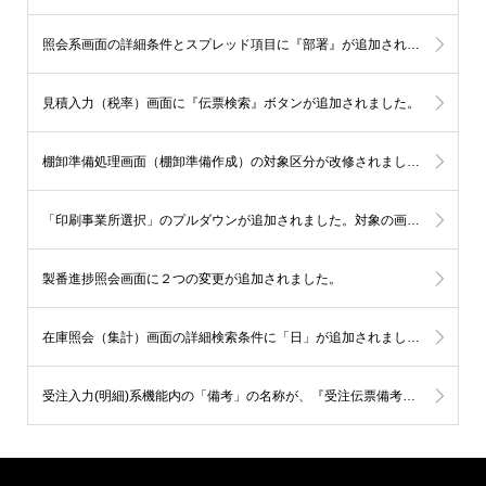
照会系画面の詳細条件とスプレッド項目に『部署』が追加されました。
見積入力（税率）画面に『伝票検索』ボタンが追加されました。
棚卸準備処理画面（棚卸準備作成）の対象区分が改修されました。
「印刷事業所選択」のプルダウンが追加されました。対象の画面は下記の5画面になります。
製番進捗照会画面に２つの変更が追加されました。
在庫照会（集計）画面の詳細検索条件に「日」が追加されました。
受注入力(明細)系機能内の「備考」の名称が、『受注伝票備考・上／ 受注伝票備考・下』に統一されました。