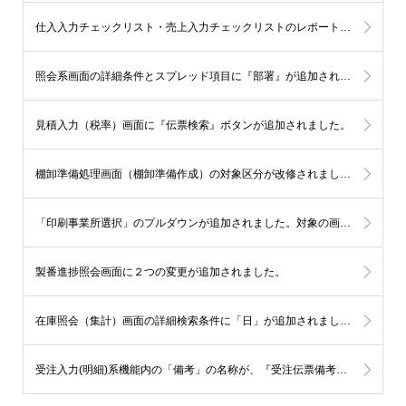
仕入入力チェックリスト・売上入力チェックリストのレポート情報に 『消費税額』『消費税区分』『税率(%) 』が追加されました。
照会系画面の詳細条件とスプレッド項目に『部署』が追加されました。
見積入力（税率）画面に『伝票検索』ボタンが追加されました。
棚卸準備処理画面（棚卸準備作成）の対象区分が改修されました。
「印刷事業所選択」のプルダウンが追加されました。対象の画面は下記の5画面になります。
製番進捗照会画面に２つの変更が追加されました。
在庫照会（集計）画面の詳細検索条件に「日」が追加されました。
受注入力(明細)系機能内の「備考」の名称が、『受注伝票備考・上／ 受注伝票備考・下』に統一されました。