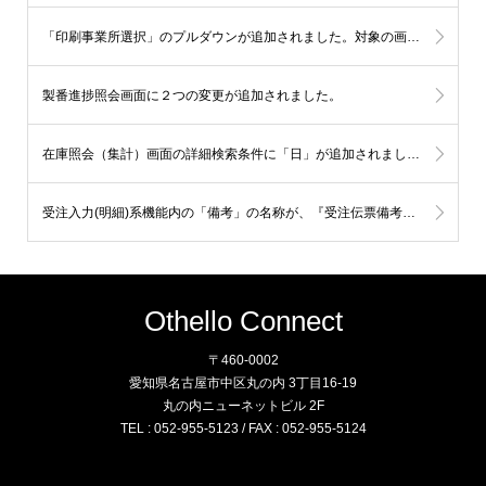
「印刷事業所選択」のプルダウンが追加されました。対象の画面は下記の5画面になります。
製番進捗照会画面に２つの変更が追加されました。
在庫照会（集計）画面の詳細検索条件に「日」が追加されました。
受注入力(明細)系機能内の「備考」の名称が、『受注伝票備考・上／ 受注伝票備考・下』に統一されました。
Othello Connect
〒460-0002
愛知県名古屋市中区丸の内 3丁目16-19
丸の内ニューネットビル 2F
TEL : 052-955-5123 / FAX : 052-955-5124