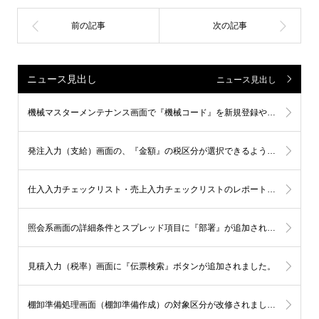
ニュース見出し
ニュース見出し
機械マスターメンテナンス画面で『機械コード』を新規登録や更新すると、ワークセンターマスター登録画面の『機械』に同時反映されるようになりました。
発注入力（支給）画面の、『金額』の税区分が選択できるようになりました。
仕入入力チェックリスト・売上入力チェックリストのレポート情報に 『消費税額』『消費税区分』『税率(%) 』が追加されました。
照会系画面の詳細条件とスプレッド項目に『部署』が追加されました。
見積入力（税率）画面に『伝票検索』ボタンが追加されました。
棚卸準備処理画面（棚卸準備作成）の対象区分が改修されました。